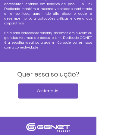
apresentar lentidão em horários de pico — o Link
Dedicado mantém a mesma velocidade contratada
o tempo todo, garantindo alta disponibilidade e
desempenho para aplicações críticas e demandas
corporativas.
Seja para videoconferências, sistemas em nuvem ou
grandes volumes de dados, o Link Dedicado GGNET
é a escolha ideal para quem não pode correr riscos
com a conectividade.
Quer essa solução?
Contrate Já