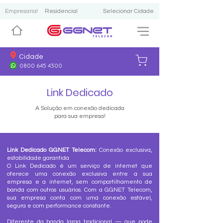
Empresarial
Residencial
Selecionar Cidade
Cidade
0800 645 4300
Link Dedicado
A Solução em conexão dedicada
para sua empresa!
Link Dedicado GGNET Telecom:
Conexão exclusiva,
estabilidade garantida
O Link Dedicado é um serviço de internet que
oferece uma conexão exclusiva entre a sua
empresa e a internet, sem compartilhamento de
banda com outros usuários. Com a GGNET Telecom,
sua empresa conta com uma conexão estável,
segura e com performance constante.
Diferente da banda larga tradicional — que pode