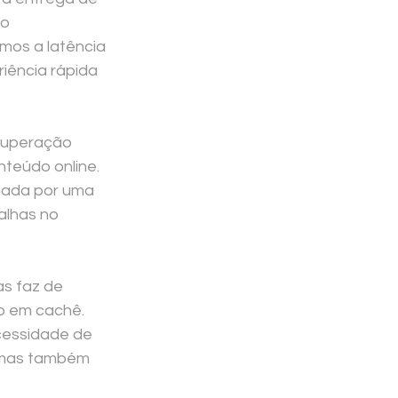
o 
mos a latência 
ência rápida 
cuperação 
teúdo online. 
iada por uma 
alhas no 
s faz de 
o em cachê. 
cessidade de 
, mas também 