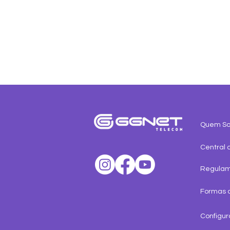
Quem S
Central 
Indique e Ganhe no Dia do
Regula
Amigo!
Formas 
Configur