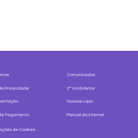
omos
Comunicados
de Privacidade
2° Via Boletos
Bene
A Matemática do Wi-Fi:
mentação
Nossas Lojas
Quantos aparelhos a sua
de Pagamento
Manual da Internet
rede realmente aguenta?
ações de Cookies