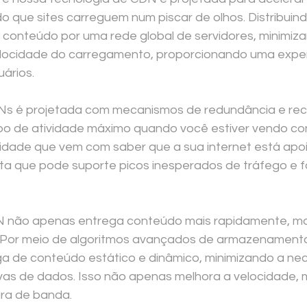
o que sites carreguem num piscar de olhos. Distribuind
conteúdo por uma rede global de servidores, minimiza
locidade do carregamento, proporcionando uma experi
ários. 
Ns é projetada com mecanismos de redundância e re
po de atividade máximo quando você estiver vendo con
lidade que vem com saber que a sua internet está apo
sta que pode suporte picos inesperados de tráfego e f
N não apenas entrega conteúdo mais rapidamente, ma
e. Por meio de algoritmos avançados de armazenament
a de conteúdo estático e dinâmico, minimizando a ne
tivas de dados. Isso não apenas melhora a velocidade
ura de banda. 