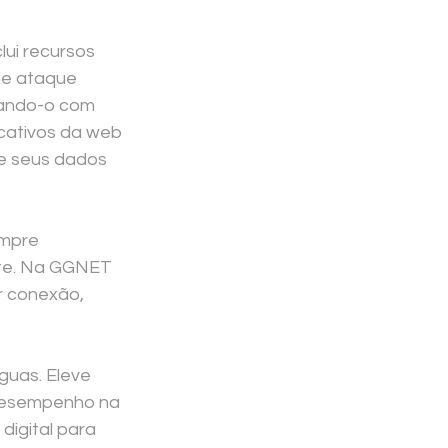
lui recursos 
de ataque 
dando-o com 
cativos da web 
e seus dados 
mpre 
te. Na GGNET 
 conexão, 
guas. Eleve 
 desempenho na 
igital para 