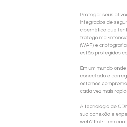
Proteger seus ativos
integrados de segu
cibernético que ten
tráfego mal-intenci
(WAF) e criptografi
estão protegidos co
Em um mundo onde c
conectado e carre
estamos comprometi
cada vez mais rapi
A tecnologia de CDN
sua conexão e exper
web? Entre em conta