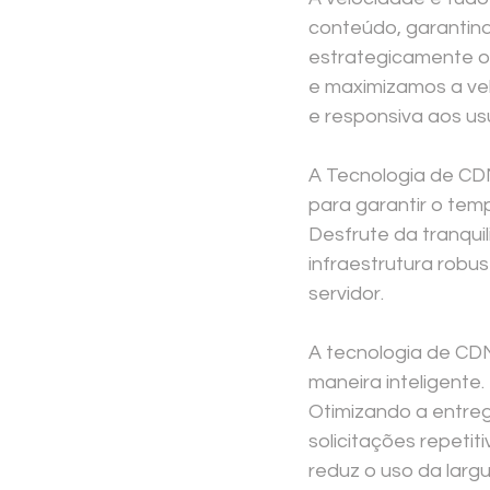
conteúdo, garantind
estrategicamente o 
e maximizamos a ve
e responsiva aos usu
A Tecnologia de CD
para garantir o tem
Desfrute da tranqui
infraestrutura robu
servidor.
A tecnologia de CD
maneira inteligent
Otimizando a entreg
solicitações repeti
reduz o uso da larg