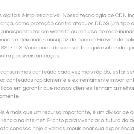
 digitais é imprescindível. Nossa tecnologia de CDN inc
rança, como proteção contra ataques DDoS (um tipo 
ta indisponibilizar um website ou recurso de rede inun
onado e deixando-o incapaz de operar) Firewall de apli
a SSL/TLS. Você pode descansar tranquilo sabendo qu
ntra possíveis ameaças. 
onsumimos conteúdo cada vez mais rápido, estar se
gar conteúdos rapidamente é extremamente importan
dos em garantir que nossos clientes tenham a melhor
damente. 
s é mais que um recurso importante, é um divisor de á
iência na internet. Pronto para vivenciar o futuro do
to conosco hoje e vamos impulsionar sua experiência d