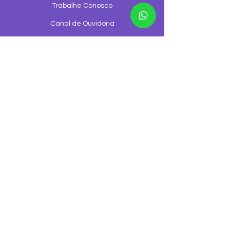
Trabalhe Conosco
Canal de Ouvidoria
Canal de denúncia
©2026 GGNET Telecom é uma empresa
© 2026 GGNET Telecomunicações - Todos os
direitos reservados