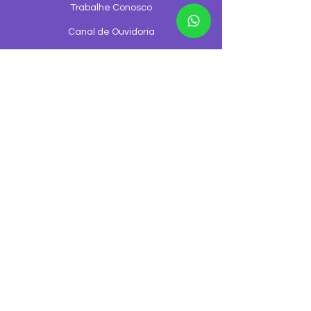
Trabalhe Conosco
Canal de Ouvidoria
Canal de denúncia
©2026 GGNET Telecom é uma empresa
© 2026 GGNET Telecomunicações - Todos os
direitos reservados