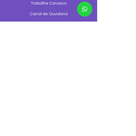
Trabalhe Conosco
Canal de Ouvidoria
Canal de denúncia
©2026 GGNET Telecom é uma empresa
© 2026 GGNET Telecomunicações - Todos os
direitos reservados