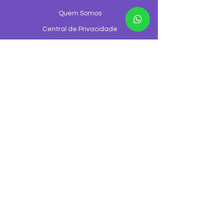
Quem Somos
Central de Privacidade
Regulamentação
Formas de Pagamento
Configurações de Cookies
Trabalhe Conosco
Canal de Ouvidoria
Canal de denúncia
©2026 GGNET Telecom é uma empresa