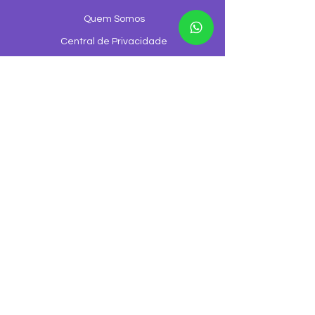
Quem Somos
Central de Privacidade
Regulamentação
Formas de Pagamento
Configurações de Cookies
Trabalhe Conosco
Canal de Ouvidoria
Canal de denúncia
©2026 GGNET Telecom é uma empresa