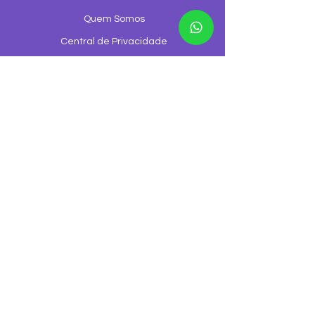
Quem Somos
Central de Privacidade
Regulamentação
Formas de Pagamento
Configurações de Cookies
Trabalhe Conosco
Canal de Ouvidoria
Canal de denúncia
©2026 GGNET Telecom é uma empresa