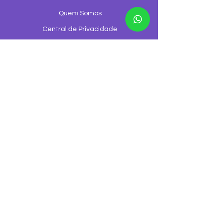
Quem Somos
Central de Privacidade
Regulamentação
Formas de Pagamento
Configurações de Cookies
Trabalhe Conosco
Canal de Ouvidoria
Canal de denúncia
©2026 GGNET Telecom é uma empresa