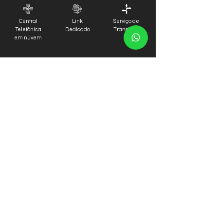
Central
Link
Serviço de
Telefônica
Dedicado
Transito IP
em núvem
2° Via Boletos
Nossas Lojas
Manual da Internet
Comunicados
Quem Somos