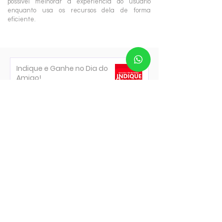
possível melhorar a experiência do usuário
enquanto usa os recursos dela de forma
eficiente.
Indique e Ganhe no Dia do
Amigo!
Internet
20 de jul.
10 Curiosidades Incríveis
Sobre Devoradores de
Estrelas (Project Hail Mary)
Filmes & Séries
6 de jul.