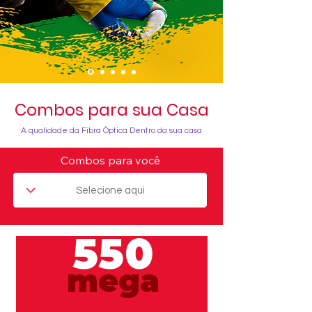
Combos para sua Casa
A qualidade da Fibra Óptica Dentro da sua casa
Combos para você
550
mega