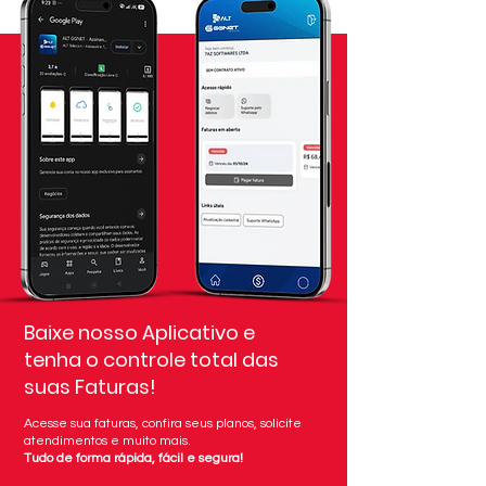
Baixe nosso Aplicativo e
tenha o controle total das
suas Faturas!
Acesse sua faturas, confira seus planos, solicite
atendimentos e muito mais.
Tudo de forma rápida, fácil e segura!