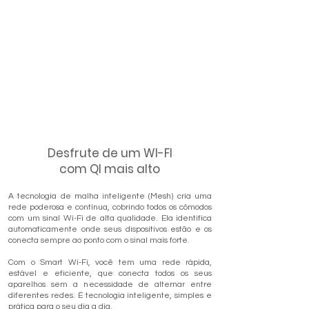
Desfrute de um WI-FI
com QI mais alto
A tecnologia de malha inteligente (Mesh) cria uma
rede poderosa e contínua, cobrindo todos os cômodos
com um sinal Wi-Fi de alta qualidade. Ela identifica
automaticamente onde seus dispositivos estão e os
conecta sempre ao ponto com o sinal mais forte.
Com o Smart Wi-Fi, você tem uma rede rápida,
estável e eficiente, que conecta todos os seus
aparelhos sem a necessidade de alternar entre
diferentes redes. É tecnologia inteligente, simples e
prática para o seu dia a dia.