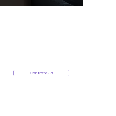
WI-FI MESH
alor Mensal por ponto adicionado
V
R$ 29,90
Contrate Já
Para contratação de um ponto de WI-FI adicional,
é necessário já possuir ou contratar um plano de
internet da GGNET.