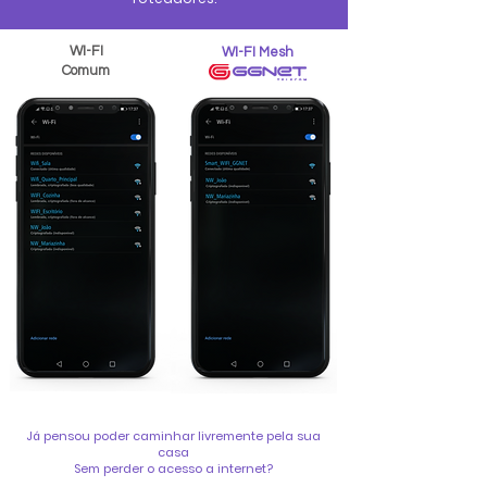
WI-FI
WI-FI Mesh
Comum
Já pensou poder caminhar livremente pela sua
casa
Sem perder o acesso a internet?