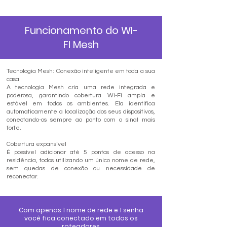
Funcionamento do WI-
FI Mesh
Tecnologia Mesh: Conexão inteligente em toda a sua
casa
A tecnologia Mesh cria uma rede integrada e
poderosa, garantindo cobertura Wi-Fi ampla e
estável em todos os ambientes. Ela identifica
automaticamente a localização dos seus dispositivos,
conectando-os sempre ao ponto com o sinal mais
forte.
Cobertura expansível
É possível adicionar até 5 pontos de acesso na
residência, todos utilizando um único nome de rede,
sem quedas de conexão ou necessidade de
reconectar.
Com apenas 1 nome de rede e 1 senha
você fica conectado em todos os
roteadores.