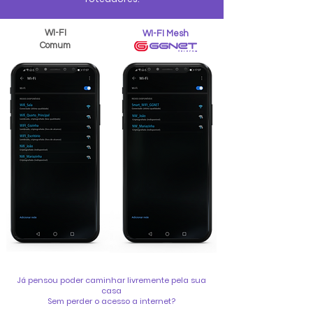
WI-FI
WI-FI Mesh
Comum
Já pensou poder caminhar livremente pela sua
casa
Sem perder o acesso a internet?