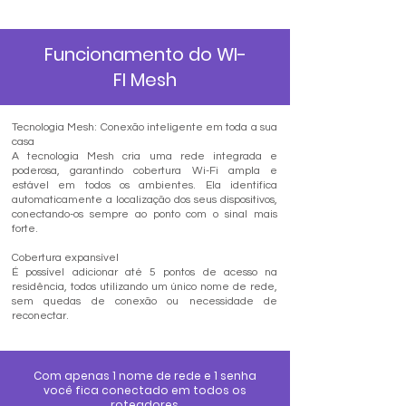
Funcionamento do WI-
FI Mesh
Tecnologia Mesh: Conexão inteligente em toda a sua
casa
A tecnologia Mesh cria uma rede integrada e
poderosa, garantindo cobertura Wi-Fi ampla e
estável em todos os ambientes. Ela identifica
automaticamente a localização dos seus dispositivos,
conectando-os sempre ao ponto com o sinal mais
forte.
Cobertura expansível
É possível adicionar até 5 pontos de acesso na
residência, todos utilizando um único nome de rede,
sem quedas de conexão ou necessidade de
reconectar.
Com apenas 1 nome de rede e 1 senha
você fica conectado em todos os
roteadores.