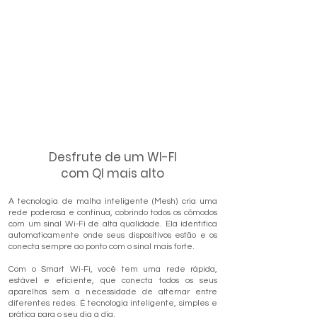
Desfrute de um WI-FI
com QI mais alto
A tecnologia de malha inteligente (Mesh) cria uma
rede poderosa e contínua, cobrindo todos os cômodos
com um sinal Wi-Fi de alta qualidade. Ela identifica
automaticamente onde seus dispositivos estão e os
conecta sempre ao ponto com o sinal mais forte.
Com o Smart Wi-Fi, você tem uma rede rápida,
estável e eficiente, que conecta todos os seus
aparelhos sem a necessidade de alternar entre
diferentes redes. É tecnologia inteligente, simples e
prática para o seu dia a dia.