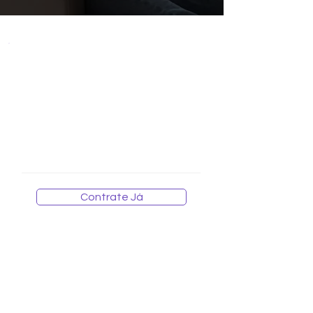
WI-FI MESH
alor Mensal por ponto adicionado
V
R$ 29,90
Contrate Já
Para contratação de um ponto de WI-FI adicional,
é necessário já possuir ou contratar um plano de
internet da GGNET.