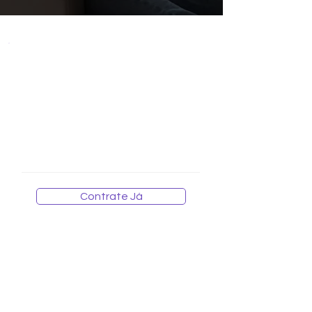
WI-FI MESH
alor Mensal por ponto adicionado
V
R$ 29,90
Contrate Já
Para contratação de um ponto de WI-FI adicional,
é necessário já possuir ou contratar um plano de
internet da GGNET.