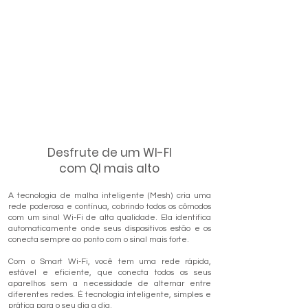
Desfrute de um WI-FI
com QI mais alto
A tecnologia de malha inteligente (Mesh) cria uma
rede poderosa e contínua, cobrindo todos os cômodos
com um sinal Wi-Fi de alta qualidade. Ela identifica
automaticamente onde seus dispositivos estão e os
conecta sempre ao ponto com o sinal mais forte.
Com o Smart Wi-Fi, você tem uma rede rápida,
estável e eficiente, que conecta todos os seus
aparelhos sem a necessidade de alternar entre
diferentes redes. É tecnologia inteligente, simples e
prática para o seu dia a dia.