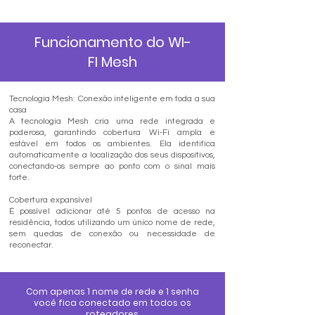
Funcionamento do WI-
FI Mesh
Tecnologia Mesh: Conexão inteligente em toda a sua
casa
A tecnologia Mesh cria uma rede integrada e
poderosa, garantindo cobertura Wi-Fi ampla e
estável em todos os ambientes. Ela identifica
automaticamente a localização dos seus dispositivos,
conectando-os sempre ao ponto com o sinal mais
forte.
Cobertura expansível
É possível adicionar até 5 pontos de acesso na
residência, todos utilizando um único nome de rede,
sem quedas de conexão ou necessidade de
reconectar.
Com apenas 1 nome de rede e 1 senha
você fica conectado em todos os
roteadores.