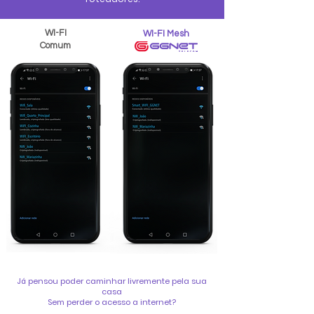
WI-FI
WI-FI Mesh
Comum
Já pensou poder caminhar livremente pela sua
casa
Sem perder o acesso a internet?