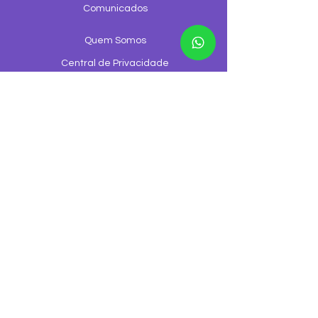
Comunicados
Quem Somos
Central de Privacidade
Regulamentação
Formas de Pagamento
Configurações de Cookies
Trabalhe Conosco
Canal de Ouvidoria
Canal de denúncia
©2026 GGNET Telecom é uma empresa