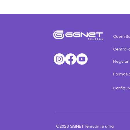
Quem S
Central 
Regula
Formas 
Configur
©2026 GGNET Telecom é uma