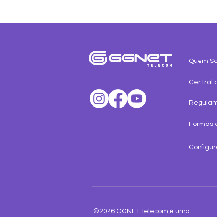
Quem S
Central 
Regula
Formas 
Configur
©2026 GGNET Telecom é uma