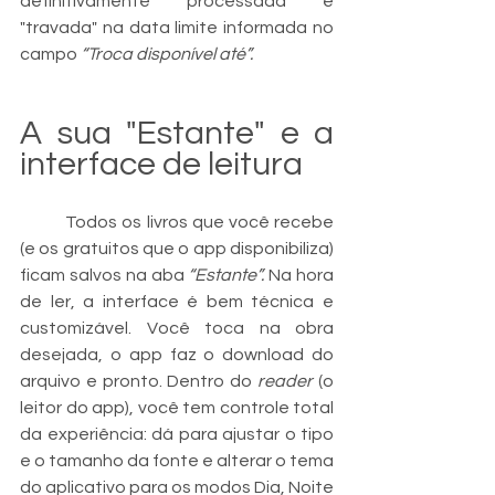
definitivamente processada e 
"travada" na data limite informada no 
campo 
“Troca disponível até”.
A sua "Estante" e a 
interface de leitura
	Todos os livros que você recebe 
(e os gratuitos que o app disponibiliza) 
ficam salvos na aba 
“Estante”.
 Na hora 
de ler, a interface é bem técnica e 
customizável. Você toca na obra 
desejada, o app faz o download do 
arquivo e pronto. Dentro do 
reader
 (o 
leitor do app), você tem controle total 
da experiência: dá para ajustar o tipo 
e o tamanho da fonte e alterar o tema 
do aplicativo para os modos Dia, Noite 