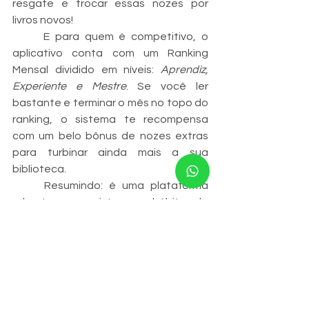
resgate e trocar essas nozes por 
livros novos!
	E para quem é competitivo, o 
aplicativo conta com um Ranking 
Mensal dividido em níveis: 
Aprendiz, 
Experiente e Mestre
. Se você ler 
bastante e terminar o mês no topo do 
ranking, o sistema te recompensa 
com um belo bônus de nozes extras 
para turbinar ainda mais a sua 
biblioteca.
	Resumindo: é uma plataforma 
robusta que mistura o hábito da 
leitura com um sistema inteligente de 
recompensas, tudo isso numa 
interface fácil de mexer e super 
amigável!